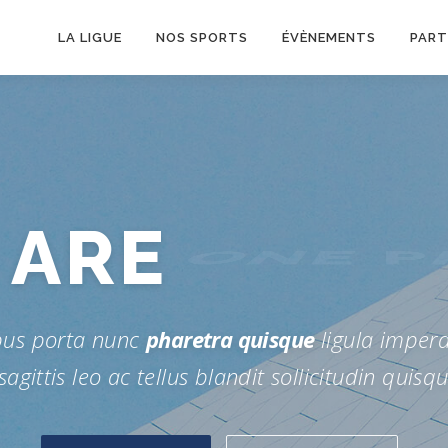
LA LIGUE
NOS SPORTS
ÉVÈNEMENTS
PART
 ARE
ONE P
us porta nunc
pharetra quisque
ligula imperd
 sagittis leo ac tellus blandit sollicitudin quisq