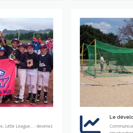
Le déve
ue, Little League… : devenez
Communicati
structurati