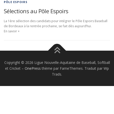
PÔLE ESPOIRS
Sélections au Pôle Espoirs
La 1ère sélection des candidats pour intégrer le Pôle Espoirs Baseball
de Bordeaux à la rentrée prochaine, se fait dès aujourd’hui.
En savoir +
Copyright © 2026 Ligue Nouvelle-Aquitaine de Baseball, Softball
et Cricket
–
OnePress
thème par FameThemes. Traduit par Wp
Trads.