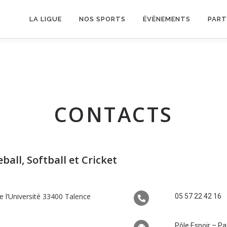
LA LIGUE
NOS SPORTS
ÉVÈNEMENTS
PART
CONTACTS
all, Softball et Cricket
 l’Université 33400 Talence
05 57 22 42 16
Pôle Espoir – Pa