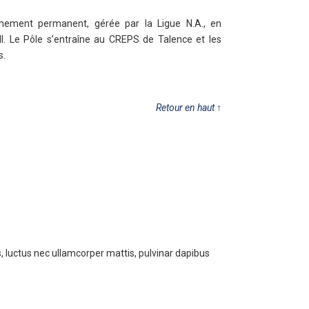
înement permanent, gérée par la Ligue N.A., en
ll. Le Pôle s’entraîne au CREPS de Talence et les
s.
Retour en haut
↑
us, luctus nec ullamcorper mattis, pulvinar dapibus